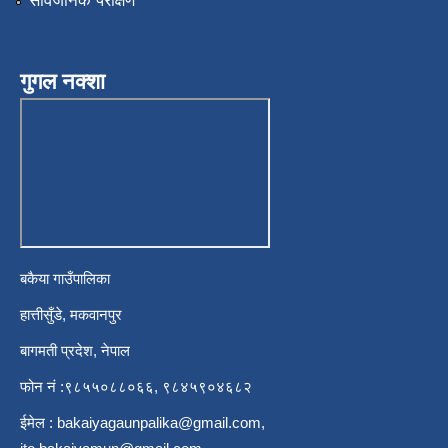
सार्वजनिक परीक्षण
गुगल नक्शा
बकैया गाउँपालिका
हात्तीसुँडे, मकवानपुर
बागमती प्रदेश, नेपाल
फोन नं :९८५५०८८०६६, ९८४५९०४६८२
ईमेल :
bakaiyagaunpalika@gmail.com
,