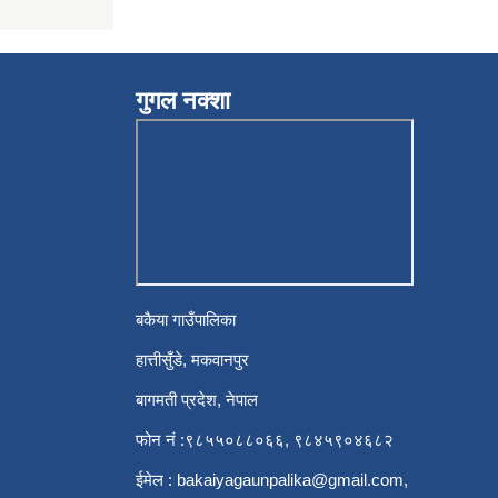
गुगल नक्शा
बकैया गाउँपालिका
हात्तीसुँडे, मकवानपुर
बागमती प्रदेश, नेपाल
फोन नं :९८५५०८८०६६, ९८४५९०४६८२
ईमेल :
bakaiyagaunpalika@gmail.com
,