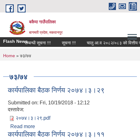
Skip to main content
बकैया गाउँपालिका
बागमती प्रदेश, मकवानपुर
Flash News
रि आवश्यकता सम्बन्धी सूचना !!!
सूचना !!!
चालु आ.व २०८२/०८३ को वित्तीय प्रग
You are here
Home
» ७३/७४
७३/७४
कार्यपालिका बैठक निर्णय २०७४।३।२९
Submitted on:
Fri, 10/19/2018 - 12:12
दस्तावेज:
२०७४।३।२९.pdf
Read more
about कार्यपालिका बैठक निर्णय २०७४।३।२९
कार्यपालिका बैठक निर्णय २०७४।३।११