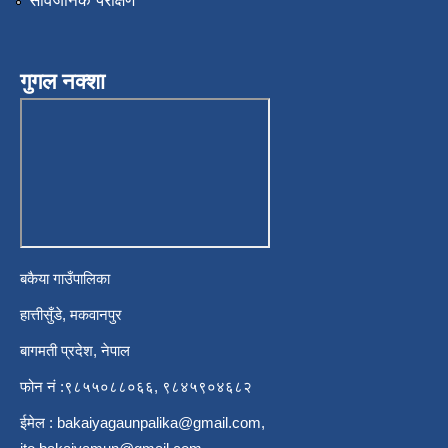
सार्वजनिक परीक्षण
गुगल नक्शा
बकैया गाउँपालिका
हात्तीसुँडे, मकवानपुर
बागमती प्रदेश, नेपाल
फोन नं :९८५५०८८०६६, ९८४५९०४६८२
ईमेल :
bakaiyagaunpalika@gmail.com
,