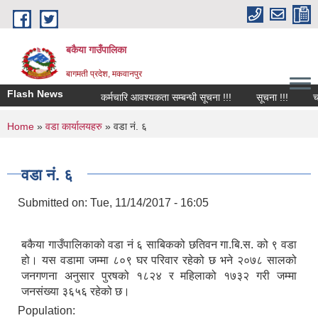
Skip to main content
बकैया गाउँपालिका
बागमती प्रदेश, मकवानपुर
Flash News
कर्मचारि आवश्यकता सम्बन्धी सूचना !!!
सूचना !!!
चाल
You are here
Home
»
वडा कार्यालयहरु
» वडा नं. ६
वडा नं. ६
Submitted on:
Tue, 11/14/2017 - 16:05
बकैया गाउँपालिकाको वडा नं ६ साबिकको छतिवन गा.बि.स. को ९ वडा
हो। यस वडामा जम्मा ८०९ घर परिवार रहेको छ भने २०७८ सालको
जनगणना अनुसार पुरषको १८२४ र महिलाको १७३२ गरी जम्मा
जनसंख्या ३६५६ रहेको छ।
Population: