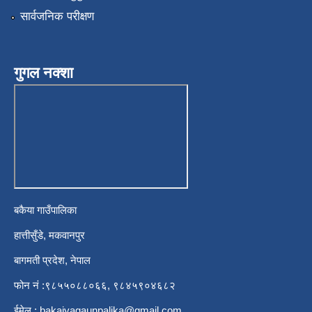
सार्वजनिक परीक्षण
गुगल नक्शा
बकैया गाउँपालिका
हात्तीसुँडे, मकवानपुर
बागमती प्रदेश, नेपाल
फोन नं :९८५५०८८०६६, ९८४५९०४६८२
ईमेल :
bakaiyagaunpalika@gmail.com
,