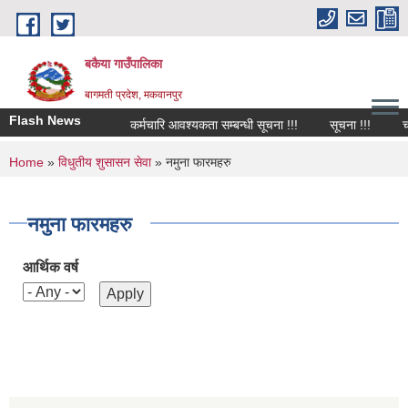
Skip to main content
बकैया गाउँपालिका
बागमती प्रदेश, मकवानपुर
Flash News
कर्मचारि आवश्यकता सम्बन्धी सूचना !!!
सूचना !!!
चा
You are here
Home
»
विधुतीय शुसासन सेवा
» नमुना फारमहरु
नमुना फारमहरु
आर्थिक वर्ष