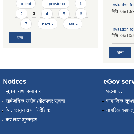
Pages
« first
‹ previous
1
Invitation f
मिति:
05/13/
2
3
4
5
6
7
next ›
last »
Invitation f
मिति:
05/13/
अन्य
अन्य
Notices
eGov serv
सूचना तथा समाचार
घटना दर्ता
सार्वजनिक खरीद /बोलपत्र सूचना
सामाजिक सुरक्ष
ऐन, कानुन तथा निर्देशिका
नागरिक वडापत्
कर तथा शुल्कहरु