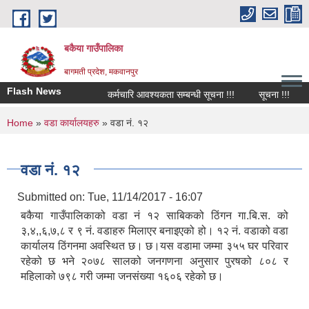
Skip to main content
बकैया गाउँपालिका
बागमती प्रदेश, मकवानपुर
Flash News
कर्मचारि आवश्यकता सम्बन्धी सूचना !!!
सूचना !!!
You are here
Home
»
वडा कार्यालयहरु
» वडा नं. १२
वडा नं. १२
Submitted on:
Tue, 11/14/2017 - 16:07
बकैया गाउँपालिकाको वडा नं १२ साबिकको ठिंगन गा.बि.स. को
३,४,,६,७,८ र ९ नं. वडाहरु मिलाएर बनाइएको हो। १२ नं. वडाको वडा
कार्यालय ठिंगनमा अवस्थित छ। छ।यस वडामा जम्मा ३५५ घर परिवार
रहेको छ भने २०७८ सालको जनगणना अनुसार पुरषको ८०८ र
महिलाको ७९८ गरी जम्मा जनसंख्या १६०६ रहेको छ।