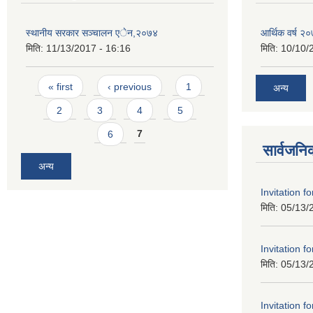
स्थानीय सरकार सञ्चालन एेन,२०७४
आर्थिक वर्ष २
मिति:
11/13/2017 - 16:16
मिति:
10/10/
Pages
« first
‹ previous
1
अन्य
2
3
4
5
6
7
सार्वजनि
अन्य
Invitation f
मिति:
05/13/
Invitation f
मिति:
05/13/
Invitation f