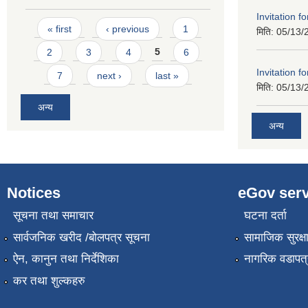
Invitation f
Pages
« first
‹ previous
1
मिति:
05/13/
2
3
4
5
6
Invitation f
7
next ›
last »
मिति:
05/13/
अन्य
अन्य
Notices
eGov serv
सूचना तथा समाचार
घटना दर्ता
सार्वजनिक खरीद /बोलपत्र सूचना
सामाजिक सुरक्ष
ऐन, कानुन तथा निर्देशिका
नागरिक वडापत्
कर तथा शुल्कहरु