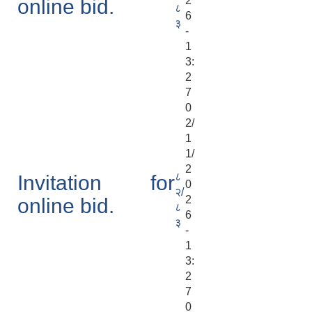
2
online bid.
८
6
३
-
1
3:
2
7
0
2/
1
1/
2
८
Invitation for
0
२/
2
online bid.
८
6
३
-
1
3:
2
7
0