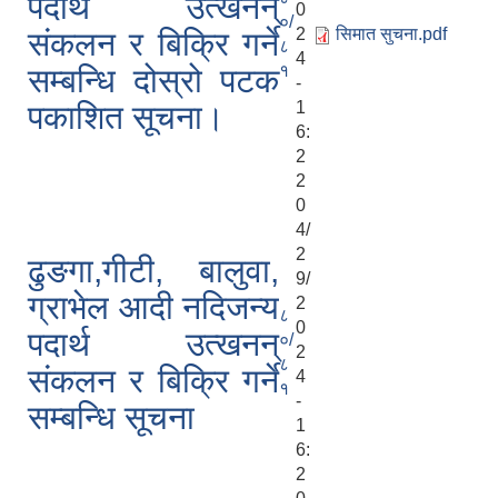
पदार्थ उत्खनन्
0
०/
2
सिमात सुचना.pdf
संकलन र बिक्रि गर्ने
८
4
१
सम्बन्धि दोस्रो पटक
-
1
पकाशित सूचना।
6:
2
2
0
4/
2
ढुङगा,गीटी, बालुवा,
9/
ग्राभेल आदी नदिजन्य
2
८
0
पदार्थ उत्खनन्
०/
2
८
संकलन र बिक्रि गर्ने
4
१
-
सम्बन्धि सूचना
1
6:
2