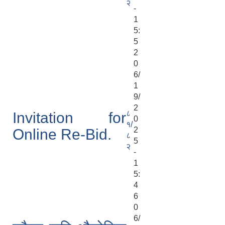
२
-
1
5:
5
2
0
6/
1
9/
2
८
Invitation for
0
१/
2
Online Re-Bid.
८
5
२
-
1
5:
4
6
0
6/