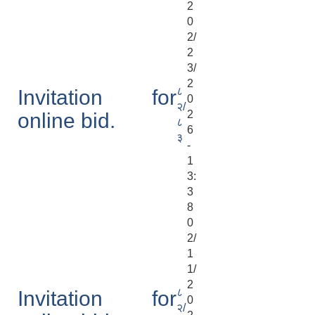
2
0
2/
2
3/
2
८
Invitation for
0
२/
2
online bid.
८
6
३
-
1
3:
3
8
0
2/
1
1/
2
८
Invitation for
0
२/