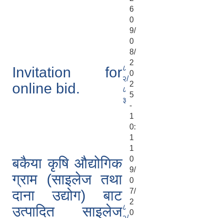
6
0
9/
0
8/
2
८
Invitation for
0
२/
2
online bid.
८
5
३
-
1
0:
1
1
0
बकैया कृषि औद्योगिक
9/
ग्राम (साइलेज तथा
0
7/
दाना उद्योग) बाट
2
८
उत्पादित साइलेज
0
२/