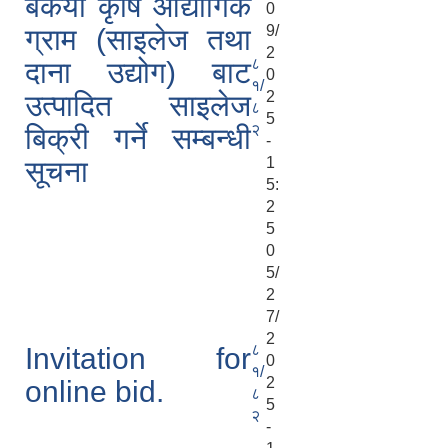
बकैया कृषि औद्योगिक
0
9/
ग्राम (साइलेज तथा
2
८
दाना उद्योग) बाट
0
१/
2
उत्पादित साइलेज
८
5
२
बिक्री गर्ने सम्बन्धी
-
1
सूचना
5:
2
5
0
5/
2
7/
2
८
Invitation for
0
१/
2
online bid.
८
5
२
-