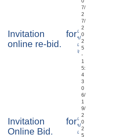
0
7/
2
7/
2
८
Invitation for
0
१/
2
online re-bid.
८
5
२
-
1
5:
4
3
0
6/
1
9/
2
८
Invitation for
0
१/
2
Online Bid.
८
5