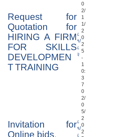
0
2/
Request for
1
1/
Quotation for
2
८
HIRING A FIRM
0
१/
2
FOR SKILLS
८
5
२
DEVELOPMEN
-
1
T TRAINING
0:
3
7
0
2/
0
5/
2
८
Invitation for
0
१/
2
Online bids.
८