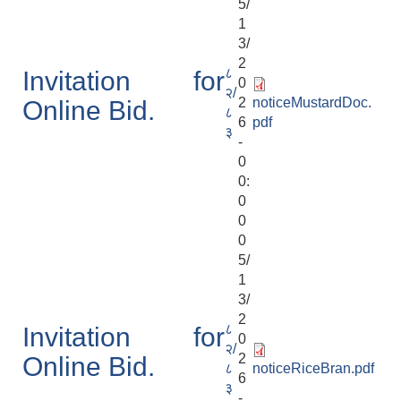
5/
1
3/
2
८
Invitation for
0
२/
2
noticeMustardDoc.
Online Bid.
८
6
pdf
३
-
0
0:
0
0
0
5/
1
3/
2
८
Invitation for
0
२/
2
Online Bid.
८
noticeRiceBran.pdf
6
३
-