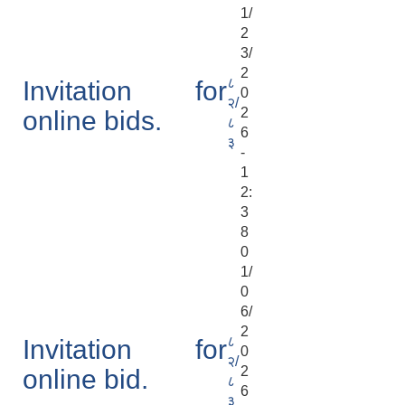
1/
2
3/
2
८
Invitation for
0
२/
2
online bids.
८
6
३
-
1
2:
3
8
0
1/
0
6/
2
८
Invitation for
0
२/
2
online bid.
८
6
३