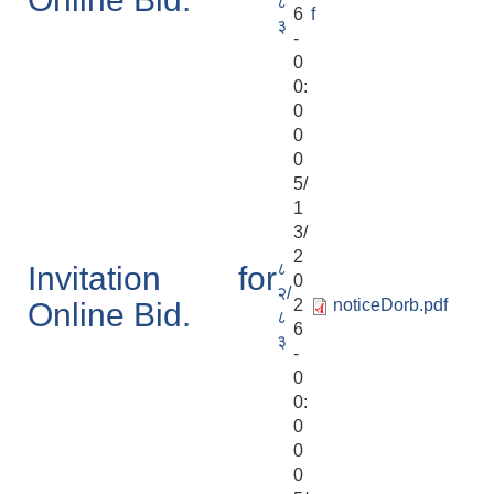
८
6
f
३
-
0
0:
0
0
0
5/
1
3/
2
८
Invitation for
0
२/
2
noticeDorb.pdf
Online Bid.
८
6
३
-
0
0:
0
0
0