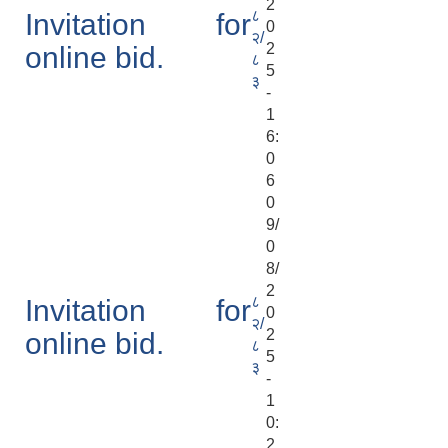
2
८
Invitation for
0
२/
2
online bid.
८
5
३
-
1
6:
0
6
0
9/
0
8/
2
८
Invitation for
0
२/
2
online bid.
८
5
३
-
1
0:
2