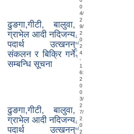
0
0
4/
2
ढुङगा,गीटी, बालुवा,
9/
ग्राभेल आदी नदिजन्य
2
८
0
पदार्थ उत्खनन्
०/
2
८
संकलन र बिक्रि गर्ने
4
१
-
सम्बन्धि सूचना
1
6:
2
0
0
3/
2
ढुङगा,गीटी, बालुवा,
7/
ग्राभेल आदी नदिजन्य
2
८
0
पदार्थ उत्खनन्
०/
2