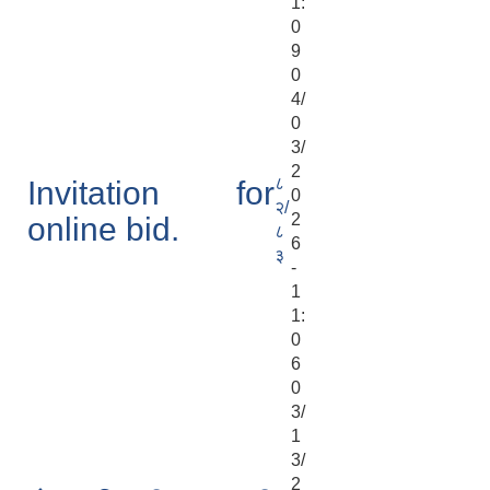
1:
0
9
0
4/
0
3/
2
८
Invitation for
0
२/
2
online bid.
८
6
३
-
1
1:
0
6
0
3/
1
3/
2