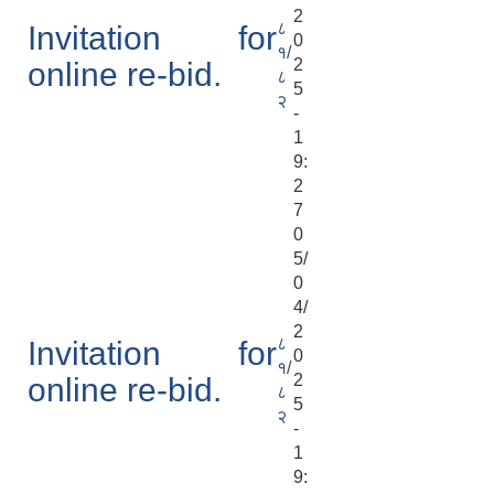
2
८
Invitation for
0
१/
2
online re-bid.
८
5
२
-
1
9:
2
7
0
5/
0
4/
2
८
Invitation for
0
१/
2
online re-bid.
८
5
२
-
1
9: