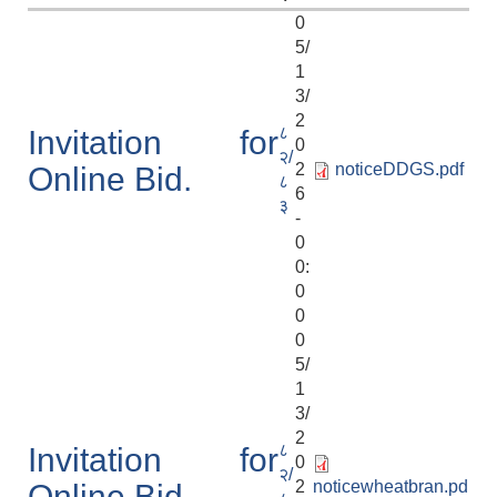
0
5/
1
3/
2
८
Invitation for
0
२/
2
noticeDDGS.pdf
Online Bid.
८
6
३
-
0
0:
0
0
0
5/
1
3/
2
८
Invitation for
0
२/
2
noticewheatbran.pd
Online Bid.