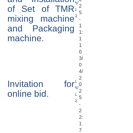
१/
2
of Set of TMR
८
5
२
mixing machine
-
1
and Packaging
1:
machine.
1
1
0
3/
0
4/
2
८
Invitation for
0
१/
2
online bid.
८
5
२
-
2
2:
1
7