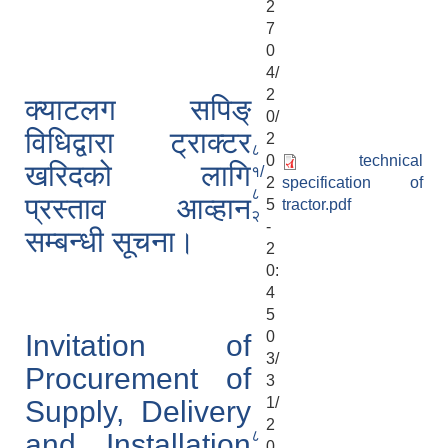
2
7
0
4/
2
क्याटलग सपिङ्
0/
विधिद्वारा ट्राक्टर
2
८
0
technical
खरिदको लागि
१/
2
specification of
८
प्रस्ताव आव्हान
5
tractor.pdf
२
-
सम्बन्धी सूचना।
2
0:
4
5
0
Invitation of
3/
Procurement of
3
1/
Supply, Delivery
2
८
and Installation
0