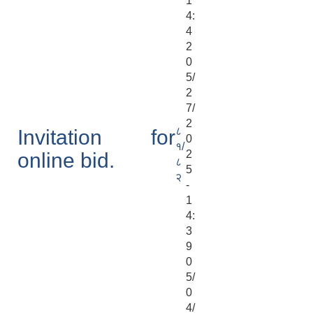
1
4:
4
2
0
5/
2
7/
2
८
Invitation for
0
१/
2
online bid.
८
5
२
-
1
4:
3
9
0
5/
0
4/