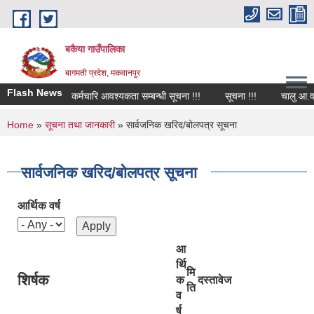
Skip to main content
बकैया गाउँपालिका
बागमती प्रदेश, मकवानपुर
Flash News
कर्मचारि आवश्यकता सम्बन्धी सूचना !!!
सूचना !!!
चालु आ.व २०८२/०
You are here
Home
»
सूचना तथा जानकारी
» सार्वजनिक खरिद/बोलपत्र सूचना
सार्वजनिक खरिद/बोलपत्र सूचना
आर्थिक वर्ष
आ
र्थि
मि
शिर्षक
क
दस्तावेज
ति
व
र्ष