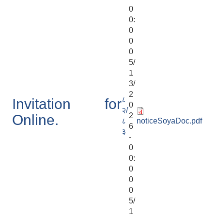
0
0:
0
0
0
5/
1
3/
2
८
Invitation for
0
२/
2
Online.
८
noticeSoyaDoc.pdf
6
३
-
0
0:
0
0
0
5/
1