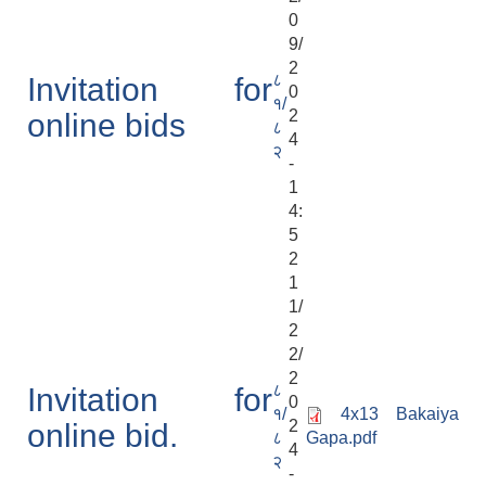
0
9/
2
८
Invitation for
0
१/
2
online bids
८
4
२
-
1
4:
5
2
1
1/
2
2/
2
८
Invitation for
0
१/
4x13 Bakaiya
2
online bid.
८
Gapa.pdf
4
२
-