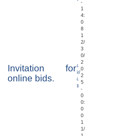
-
1
4:
0
8
1
2/
3
0/
2
८
Invitation for
0
२/
2
online bids.
८
5
३
-
0
0:
0
0
1
1/
1