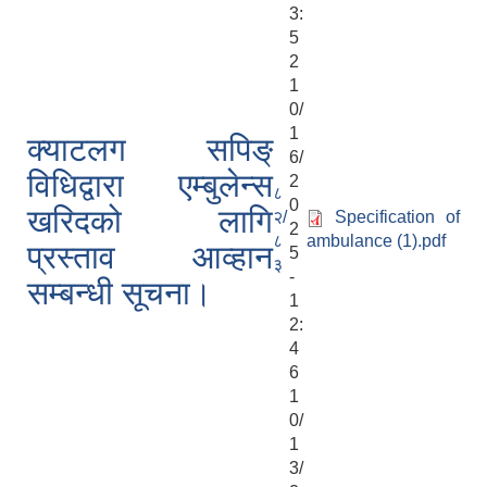
3:
5
2
1
0/
1
क्याटलग सपिङ्
6/
विधिद्वारा एम्बुलेन्स
2
८
0
खरिदको लागि
२/
Specification of
2
८
ambulance (1).pdf
प्रस्ताव आव्हान
5
३
-
सम्बन्धी सूचना।
1
2:
4
6
1
0/
1
3/