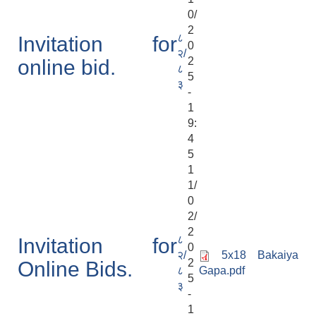
0/
2
८
Invitation for
0
२/
2
online bid.
८
5
३
-
1
9:
4
5
1
1/
0
2/
2
८
Invitation for
0
२/
5x18 Bakaiya
2
Online Bids.
८
Gapa.pdf
5
३
-
1