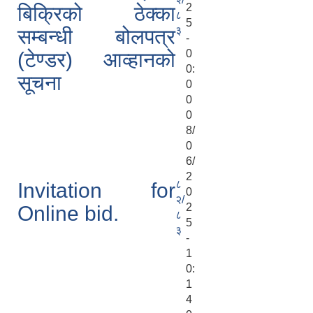
2
बिक्रिको ठेक्का
८
5
३
सम्बन्धी बोलपत्र
-
0
(टेण्डर) आव्हानको
0:
सूचना
0
0
0
8/
0
6/
2
८
Invitation for
0
२/
2
Online bid.
८
5
३
-
1
0:
1
4