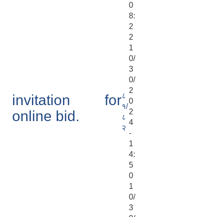
0
8:
2
2
1
0/
3
0/
2
८
invitation for
0
१/
2
online bid.
८
4
२
-
1
4:
5
0
1
0/
3