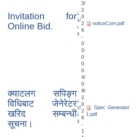
3/
2
८
Invitation for
0
२/
2
noticeCorn.pdf
Online Bid.
८
6
३
-
0
0:
0
0
0
4/
0
8/
क्याटलग सपिङ्ग
2
८
विधिबाट जेनेरेटर
0
२/
Spec Generator
2
खरिद सम्बन्धी
८
1.pdf
6
३
सूचना।
-
1