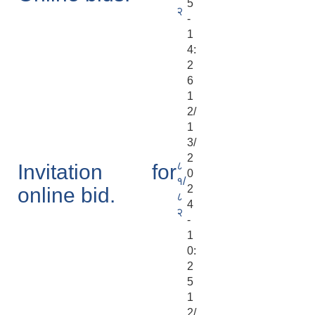
5
२
-
1
4:
2
6
1
2/
1
3/
2
८
Invitation for
0
१/
2
online bid.
८
4
२
-
1
0:
2
5
1
2/