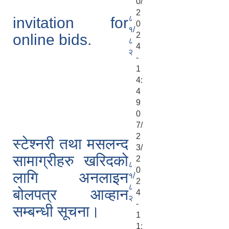
0/
2
८
invitation for
0
१/
2
online bids.
८
4
२
-
1
4:
4
9
0
7/
2
स्टेश्‍नरी तथा मसलन्द
3/
सामाग्रीहरु खरिदको
2
८
0
लागि अनलाइन
१/
2
८
बोलपत्र आव्हान
4
२
-
सम्बन्धी सूचना।
1
1: