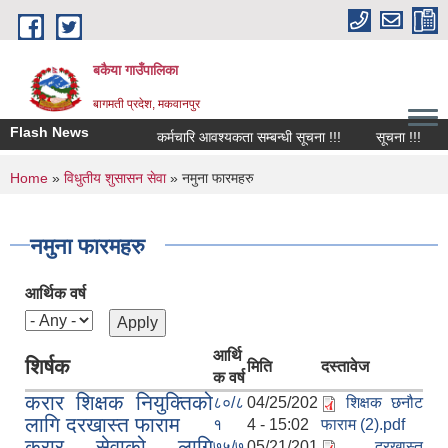
Skip to main content
बकैया गाउँपालिका
बागमती प्रदेश, मकवानपुर
Flash News
कर्मचारि आवश्यकता सम्बन्धी सूचना !!!
सूचना !!!
You are here
Home
»
विधुतीय शुसासन सेवा
» नमुना फारमहरु
नमुना फारमहरु
आर्थिक वर्ष
आर्थि
शिर्षक
मिति
दस्तावेज
क वर्ष
करार शिक्षक नियुक्तिको
८०/८
04/25/202
शिक्षक छनौट
लागि दरखास्त फाराम
१
4 - 15:02
फाराम (2).pdf
करार सेवाको लागि
७५/७
05/21/201
दरखास्त