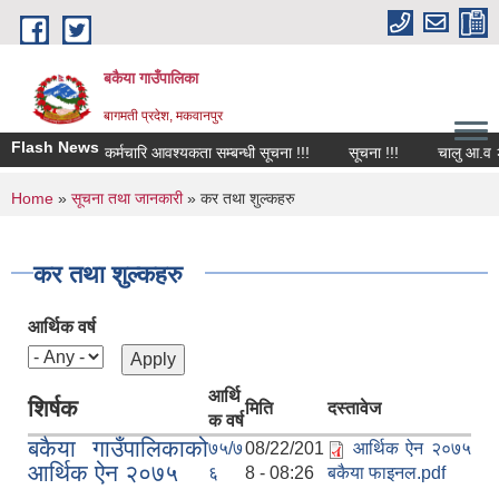
Skip to main content
बकैया गाउँपालिका
बागमती प्रदेश, मकवानपुर
Flash News
कर्मचारि आवश्यकता सम्बन्धी सूचना !!!
सूचना !!!
चालु आ.व २०८
You are here
Home
»
सूचना तथा जानकारी
» कर तथा शुल्कहरु
कर तथा शुल्कहरु
आर्थिक वर्ष
आर्थि
शिर्षक
मिति
दस्तावेज
क वर्ष
बकैया गाउँपालिकाको
७५/७
08/22/201
आर्थिक ऐन २०७५
आर्थिक ऐन २०७५
६
8 - 08:26
बकैया फाइनल.pdf