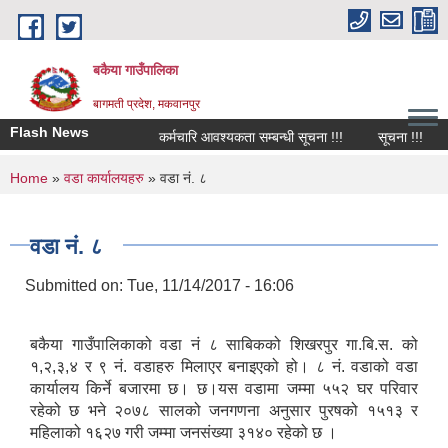
Skip to main content
बकैया गाउँपालिका
बागमती प्रदेश, मकवानपुर
Flash News
कर्मचारि आवश्यकता सम्बन्धी सूचना !!!
सूचना !!!
You are here
Home
»
वडा कार्यालयहरु
» वडा नं. ८
वडा नं. ८
Submitted on:
Tue, 11/14/2017 - 16:06
बकैया गाउँपालिकाको वडा नं ८ साबिकको शिखरपुर गा.बि.स. को
१,२,३,४ र ९ नं. वडाहरु मिलाएर बनाइएको हो। ८ नं. वडाको वडा
कार्यालय किर्ने बजारमा छ। छ।यस वडामा जम्मा ५५२ घर परिवार
रहेको छ भने २०७८ सालको जनगणना अनुसार पुरषको १५१३ र
महिलाको १६२७ गरी जम्मा जनसंख्या ३१४० रहेको छ ।