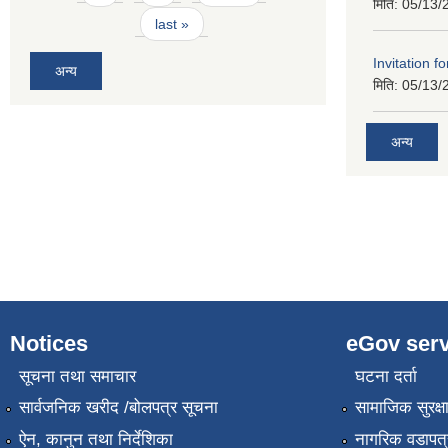
मिति:
05/13/
last »
Invitation f
अन्य
मिति:
05/13/
अन्य
Notices
eGov serv
सूचना तथा समाचार
घटना दर्ता
सार्वजनिक खरीद /बोलपत्र सूचना
सामाजिक सुरक्ष
ऐन, कानुन तथा निर्देशिका
नागरिक वडापत्