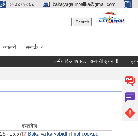
०५७४१६०६६
bakaiyagaunpalika@gmail.com
Search form
Search
ग्यालरी
सम्पर्क
कर्मचारि आवश्यकता सम्बन्धी सूचना !!!
सूचना !
दस्तावेज
25 - 15:57
Bakaiya karyabidhi final copy.pdf