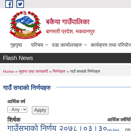
Skip to main content
बकैया गाउँपालिका
बागमती प्रदेश, मकवानपुर
गृहपृष्ठ
परिचय
वडा कार्यालयहरु
कार्यक्रम तथा परियो
Flash News
You are here
Home
»
सूचना तथा जानकारी
»
निर्णयहरु
» गाउँ सभाको निर्णयहरु
गाउँ सभाको निर्णयहरु
आर्थिक वर्ष
शिर्षक
आर्थिक वर्ष
मित
गाउँसभाको निर्णय २०७८।०३।३०
७६/७७
08