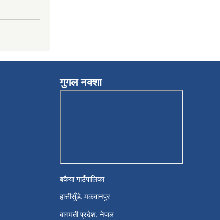
गुगल नक्शा
बकैया गाउँपालिका
हात्तीसुँडे, मकवानपुर
बागमती प्रदेश, नेपाल