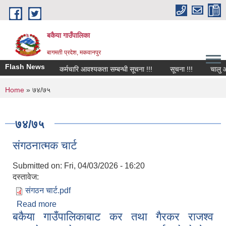
Skip to main content
बकैया गाउँपालिका
बागमती प्रदेश, मकवानपुर
Flash News
कर्मचारि आवश्यकता सम्बन्धी सूचना !!!
सूचना !!!
चालु आ.व
You are here
Home
» ७४/७५
७४/७५
संगठनात्मक चार्ट
Submitted on:
Fri, 04/03/2026 - 16:20
दस्तावेज:
संगठन चार्ट.pdf
Read more
about संगठनात्मक चार्ट
बकैया गाउँपालिकाबाट कर तथा गैरकर राजश्‍व