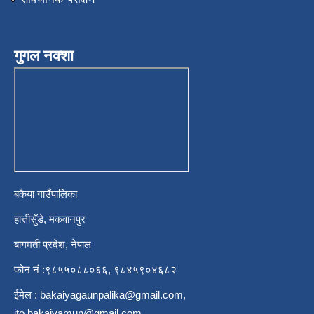
गुगल नक्शा
बकैया गाउँपालिका
हात्तीसुँडे, मकवानपुर
बागमती प्रदेश, नेपाल
फोन नं :९८५५०८८०६६, ९८४५९०४६८२
ईमेल :
bakaiyagaunpalika@gmail.com
,
ito.bakaiyamun@gmail.com
,