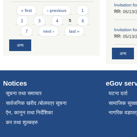
Invitation f
Pages
« first
‹ previous
1
मिति:
05/13/
2
3
4
5
6
Invitation f
7
next ›
last »
मिति:
05/13/
अन्य
अन्य
Notices
eGov serv
सूचना तथा समाचार
घटना दर्ता
सार्वजनिक खरीद /बोलपत्र सूचना
सामाजिक सुरक्ष
ऐन, कानुन तथा निर्देशिका
नागरिक वडापत्
कर तथा शुल्कहरु