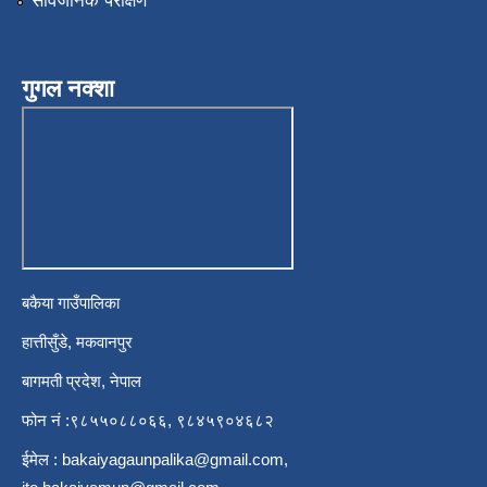
सार्वजनिक परीक्षण
गुगल नक्शा
बकैया गाउँपालिका
हात्तीसुँडे, मकवानपुर
बागमती प्रदेश, नेपाल
फोन नं :९८५५०८८०६६, ९८४५९०४६८२
ईमेल :
bakaiyagaunpalika@gmail.com
,