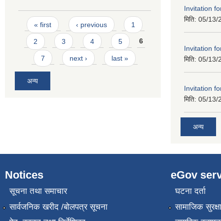
Invitation f
मिति:
05/13/
Pages
« first
‹ previous
1
2
3
4
5
6
Invitation f
7
next ›
last »
मिति:
05/13/
अन्य
Invitation f
मिति:
05/13/
अन्य
Notices
eGov serv
सूचना तथा समाचार
घटना दर्ता
सार्वजनिक खरीद /बोलपत्र सूचना
सामाजिक सुरक्ष