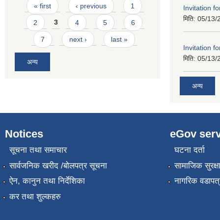
Pages
« first
‹ previous
1
Invitation f
मिति:
05/13/
2
3
4
5
6
7
next ›
last »
Invitation f
मिति:
05/13/
अन्य
अन्य
Notices
eGov serv
सूचना तथा समाचार
घटना दर्ता
सार्वजनिक खरीद /बोलपत्र सूचना
सामाजिक सुरक्ष
ऐन, कानुन तथा निर्देशिका
नागरिक वडापत्
कर तथा शुल्कहरु