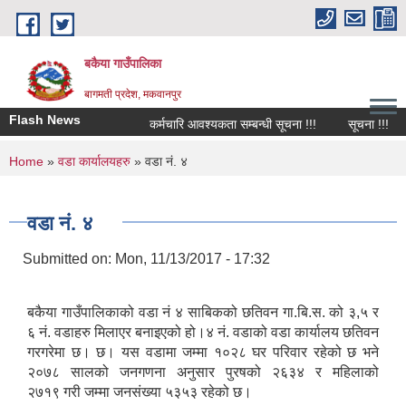
Skip to main content
बकैया गाउँपालिका
बागमती प्रदेश, मकवानपुर
Flash News
कर्मचारि आवश्यकता सम्बन्धी सूचना !!!
सूचना !!!
You are here
Home
»
वडा कार्यालयहरु
» वडा नं. ४
वडा नं. ४
Submitted on:
Mon, 11/13/2017 - 17:32
बकैया गाउँपालिकाको वडा नं ४ साबिकको छतिवन गा.बि.स. को ३,५ र
६ नं. वडाहरु मिलाएर बनाइएको हो।४ नं. वडाको वडा कार्यालय छतिवन
गरगरेमा छ। छ। यस वडामा जम्मा १०२८ घर परिवार रहेको छ भने
२०७८ सालको जनगणना अनुसार पुरषको २६३४ र महिलाको
२७१९ गरी जम्मा जनसंख्या ५३५३ रहेको छ।